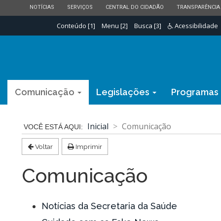
ESTADO
ESTADO
ESTADO
ESTADO
NOTÍCIAS
SERVIÇOS
CENTRAL DO CIDADÃO
TRANSPARÊNCIA
Conteúdo [1]
Menu [2]
Busca [3]
Acessibilidade
Comunicação
Legislações
Programas
Inicial
Comunicação
Voltar
Imprimir
Comunicação
Notícias da Secretaria da Saúde