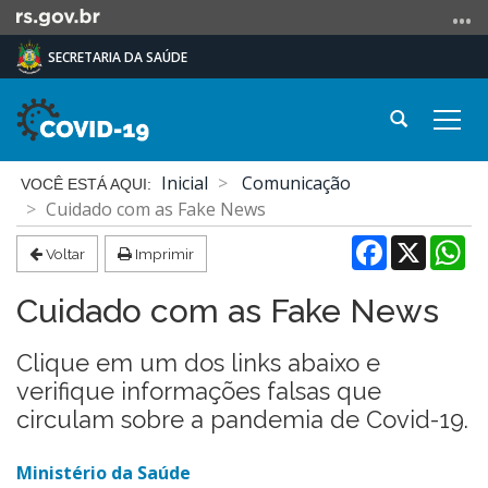
Ir
para
SECRETARIA DA SAÚDE
o
conteúdo
Ir
Abrir
Alte
para
a
a
o
busca
Início
nave
Inicial
Comunicação
menu
do
Cuidado com as Fake News
Ir
conteúdo
Facebook
X
Wh
para
Voltar
Imprimir
a
busca
Cuidado com as Fake News
Clique em um dos links abaixo e
verifique informações falsas que
circulam sobre a pandemia de Covid-19.
Ministério da Saúde