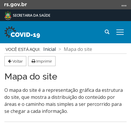
Ir
para
SECRETARIA DA SAÚDE
o
conteúdo
Ir
Abrir
Alte
para
a
a
o
busca
Início
nave
Inicial
Mapa do site
menu
do
Ir
conteúdo
Voltar
Imprimir
para
a
Mapa do site
busca
O mapa do site é a representação gráfica da estrutura
do site, que mostra a distribuição do conteúdo por
áreas e o caminho mais simples a ser percorrido para
se chegar a cada informação.