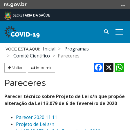
Ir
para
SECRETARIA DA SAÚDE
o
conteúdo
Ir
Abrir
Alte
para
a
a
o
busca
Início
nave
Inicial
Programas
menu
do
Comitê Científico
Pareceres
Ir
conteúdo
Facebook
X
Wh
para
Voltar
Imprimir
a
busca
Pareceres
Parecer técnico sobre Projeto de Lei s/n que propõe
alteração da Lei 13.079 de 6 de fevereiro de 2020
Parecer 2020 11 11
Projeto de Lei s/n